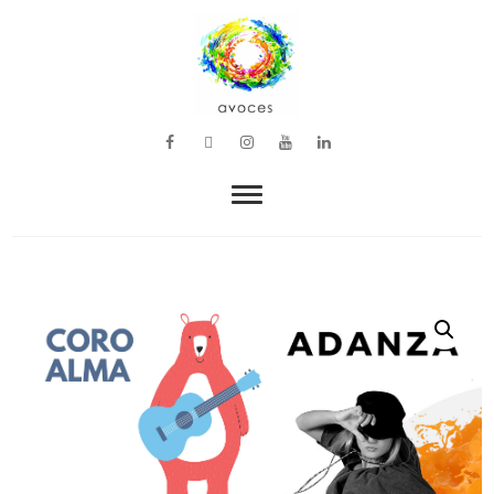
VOZ, MÚSICA Y BIENESTAR
avoces