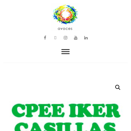
VOZ, MÚSICA Y BIENESTAR
avoces