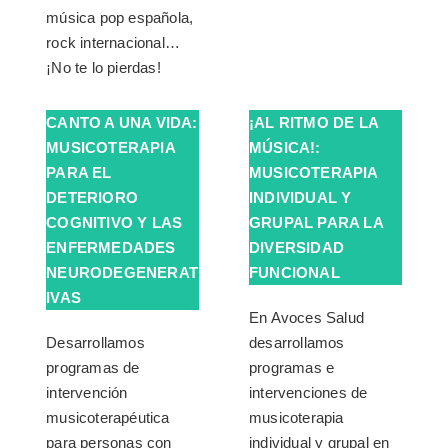
música pop española,
rock internacional…
¡No te lo pierdas!
CANTO A UNA VIDA:
¡AL RITMO DE LA
MUSICOTERAPIA
MÚSICA!:
PARA EL
MUSICOTERAPIA
DETERIORO
INDIVIDUAL Y
COGNITIVO Y LAS
GRUPAL PARA LA
ENFERMEDADES
DIVERSIDAD
NEURODEGENERAT
FUNCIONAL
IVAS
En Avoces Salud
Desarrollamos
desarrollamos
programas de
programas e
intervención
intervenciones de
musicoterapéutica
musicoterapia
para personas con
individual y grupal en