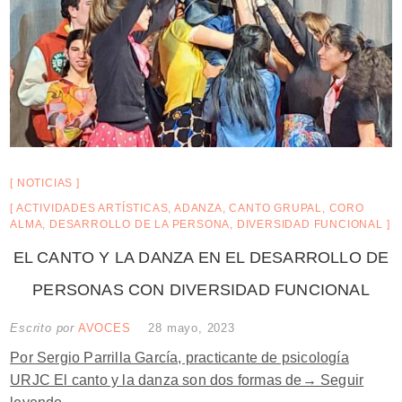
NOTICIAS
ACTIVIDADES ARTÍSTICAS
,
ADANZA
,
CANTO GRUPAL
,
CORO
ALMA
,
DESARROLLO DE LA PERSONA
,
DIVERSIDAD FUNCIONAL
EL CANTO Y LA DANZA EN EL DESARROLLO DE
PERSONAS CON DIVERSIDAD FUNCIONAL
Escrito por
AVOCES
28 mayo, 2023
Por Sergio Parrilla García, practicante de psicología
URJC El canto y la danza son dos formas de→
Seguir