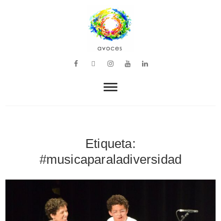
VOZ, MÚSICA Y BIENESTAR
avoces
Etiqueta:
#musicaparaladiversidad