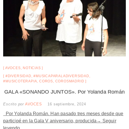
AVOCES
,
NOTICIAS
#DIVERSIDAD
,
#MUSICAPARALADIVERSIDAD
,
#MUSICOTERAPIA
,
COROS
,
COROSMADRID
GALA «SONANDO JUNTOS». Por Yolanda Román
Escrito por
AVOCES
16 septiembre, 2024
Por Yolanda Román. Han pasado tres meses desde que
participé en la Gala V aniversario, producida→
Seguir
leyendo