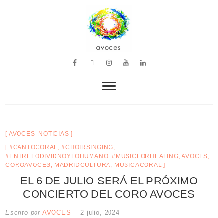
VOZ, MÚSICA Y BIENESTAR
avoces
AVOCES
,
NOTICIAS
#CANTOCORAL
,
#CHOIRSINGING
,
#ENTRELODIVIDNOYLOHUMANO
,
#MUSICFORHEALING
,
AVOCES
,
COROAVOCES
,
MADRIDCULTURA
,
MUSICACORAL
EL 6 DE JULIO SERÁ EL PRÓXIMO
CONCIERTO DEL CORO AVOCES
Escrito por
AVOCES
2 julio, 2024