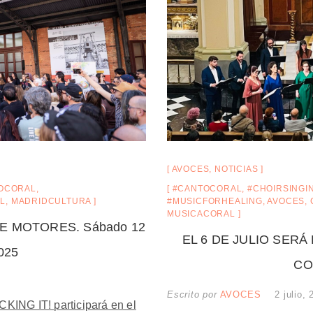
AVOCES
,
NOTICIAS
OCORAL
,
#CANTOCORAL
,
#CHOIRSINGI
L
,
MADRIDCULTURA
#MUSICFORHEALING
,
AVOCES
,
MUSICACORAL
E MOTORES. Sábado 12
EL 6 DE JULIO SER
2025
CO
Escrito por
AVOCES
2 julio,
KING IT! participará en el