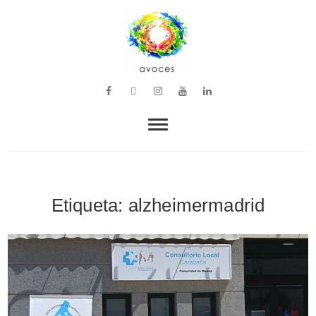
VOZ, MÚSICA Y BIENESTAR
avoces
Etiqueta:
alzheimermadrid